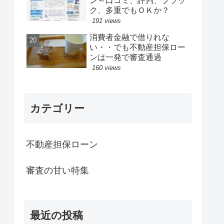
ン～口コミ、評判、ブラッ
ク、多重でもＯＫか？
191 views
消費者金融で借りれな
い・・でも不動産担保ロー
ンは一発で審査通過
160 views
カテゴリー
不動産担保ローン
審査の甘い特集
最近の投稿