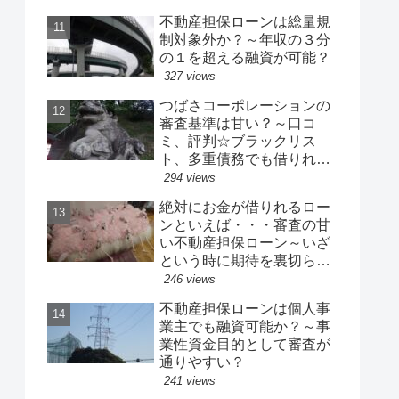
不動産担保ローンは総量規
制対象外か？～年収の３分
の１を超える融資が可能？
327 views
つばさコーポレーションの
審査基準は甘い？～口コ
ミ、評判☆ブラックリス
ト、多重債務でも借りれ
る？
294 views
絶対にお金が借りれるロー
ンといえば・・・審査の甘
い不動産担保ローン～いざ
という時に期待を裏切らな
い確実融資の有担保ローン
246 views
不動産担保ローンは個人事
業主でも融資可能か？～事
業性資金目的として審査が
通りやすい？
241 views