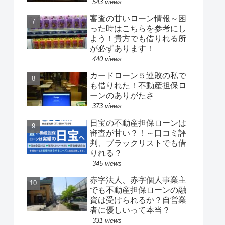
543 views
審査の甘いローン情報～困
った時はこちらを参考にし
よう！貴方でも借りれる所
が必ずあります！
440 views
カードローン５連敗の私で
も借りれた！不動産担保ロ
ーンのありがたさ
373 views
日宝の不動産担保ローンは
審査が甘い？！～口コミ評
判、ブラックリストでも借
りれる？
345 views
赤字法人、赤字個人事業主
でも不動産担保ローンの融
資は受けられるか？自営業
者に優しいって本当？
331 views