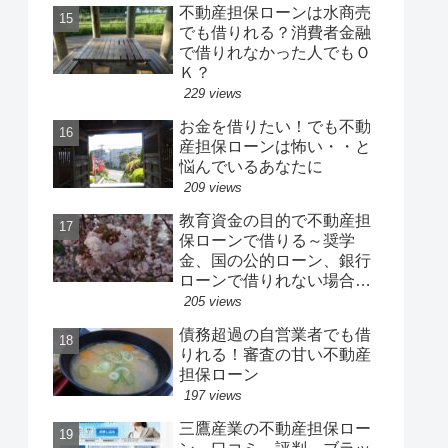
不動産担保ローンは水商売
でも借りれる？消費者金融
で借りれなかった人でもＯ
Ｋ？
229 views
お金を借りたい！でも不動
産担保ローンは怖い・・と
悩んでいるあなたに
209 views
教育資金の目的で不動産担
保ローンで借りる～奨学
金、国の公的ローン、銀行
ローンで借りれない場合
は？
205 views
債務超過の自営業者でも借
りれる！審査の甘い不動産
担保ローン
197 views
三鷹産業の不動産担保ロー