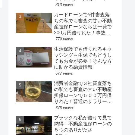
消費者金融業者で効率よく
813 views
借りる
カードローンで5件審査落
ちの私でも審査の甘い不動
産担保ローンならば一発で
300万円借りれた！事故歴
あったけど融資成功！
779 views
生活保護でも借りれるキャ
ッシング～生保でもどうし
てもお金が必要！そんな方
に助かる融資情報
677 views
消費者金融で３社審査落ち
の私でも審査の甘い不動産
担保ローンで５００万円借
りれた！普通のサラリーマ
ンでも簡単に融資受けられ
676 views
た
ブラックな私が借りて見て
納得！不動産担保ローンの
５つのありがたさ