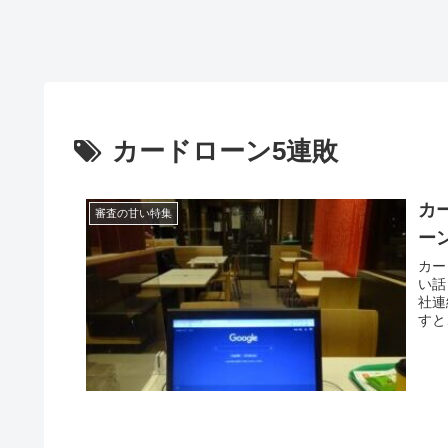
カードローン5連敗
カ
審査の甘い特集
ー
カー
い話
社連
すと